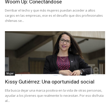
Woom Up: Conectándose
Derribar el techo y que más mujeres puedan acceder a altos
cargos en las empresas, ese es el desafío que dos profesionales
chilenas se...
Mujer
Kissy Gutiérrez: Una oportunidad social
Ella busca dejar una marca positiva en la vida de otras personas,
ayudar a los jóvenes que realmente lo necesitan. Por eso disfruta
al...