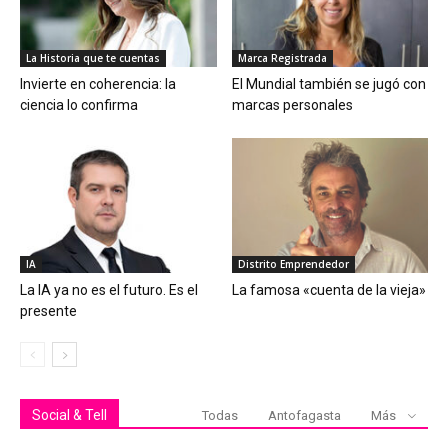
La Historia que te cuentas
Marca Registrada
Invierte en coherencia: la
El Mundial también se jugó con
ciencia lo confirma
marcas personales
IA
Distrito Emprendedor
La IA ya no es el futuro. Es el
La famosa «cuenta de la vieja»
presente
Social & Tell
Todas
Antofagasta
Más