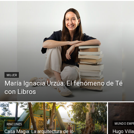
MUJER
María Ignacia Urzúa: El fenómeno de Té
con Libros
MUNDO EMPR
RINCONES
Casa Magia: La arquitectura de lo
Hugo Vill