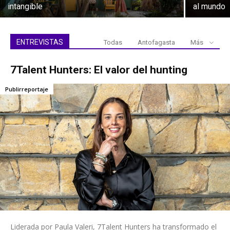
intangible
al mundo
ENTREVISTAS
Todas
Antofagasta
Más
7Talent Hunters: El valor del hunting
Publirreportaje
Liderada por Paula Valeri, 7Talent Hunters ha transformado el