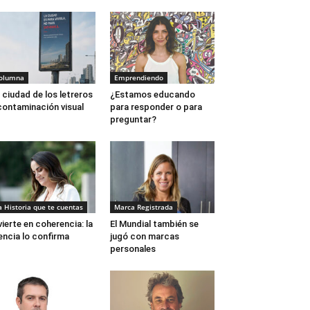
olumna
Emprendiendo
 ciudad de los letreros
¿Estamos educando
contaminación visual
para responder o para
preguntar?
a Historia que te cuentas
Marca Registrada
vierte en coherencia: la
El Mundial también se
encia lo confirma
jugó con marcas
personales