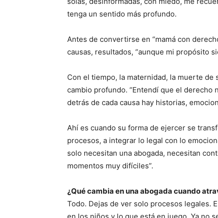
solas, desinformadas, con miedo, me recuer
tenga un sentido más profundo.
Antes de convertirse en “mamá con derecho”
causas, resultados, “aunque mi propósito s
Con el tiempo, la maternidad, la muerte de 
cambio profundo. “Entendí que el derecho 
detrás de cada causa hay historias, emocio
Ahí es cuando su forma de ejercer se tran
procesos, a integrar lo legal con lo emoci
solo necesitan una abogada, necesitan cont
momentos muy difíciles”.
¿Qué cambia en una abogada cuando atrav
Todo. Dejas de ver solo procesos legales. E
en los niños y lo que está en juego. Ya no s