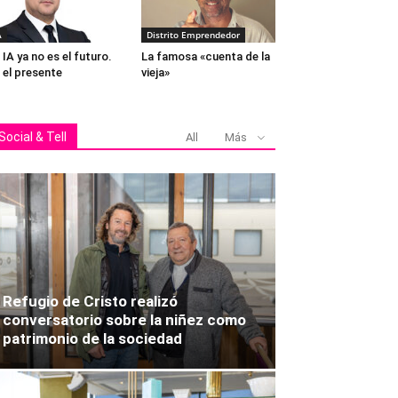
A
Distrito Emprendedor
 IA ya no es el futuro.
La famosa «cuenta de la
 el presente
vieja»
Social & Tell
All
Más
Refugio de Cristo realizó
conversatorio sobre la niñez como
patrimonio de la sociedad