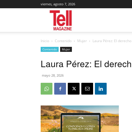
viernes, agosto 7, 2026
Tell
Inicio
Contenido
Mujer
Laura Pérez: El derecho
Magazine
Contenido
Mujer
Laura Pérez: El derec
mayo 28, 2026