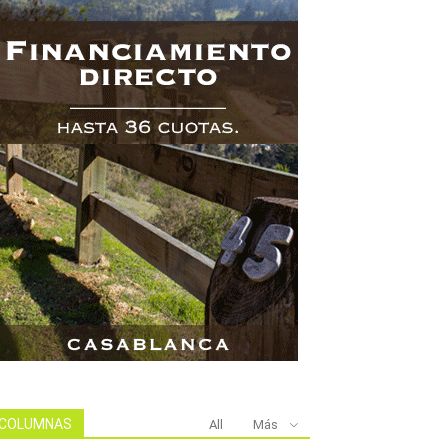
COLUMNAS
All
Más