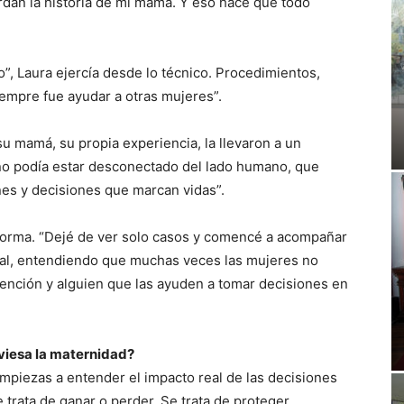
dan la historia de mi mamá. Y eso hace que todo
, Laura ejercía desde lo técnico. Procedimientos,
iempre fue ayudar a otras mujeres”.
su mamá, su propia experiencia, la llevaron a un
no podía estar desconectado del lado humano, que
nes y decisiones que marcan vidas”.
sforma. “Dejé de ver solo casos y comencé a acompañar
onal, entendiendo que muchas veces las mujeres no
ención y alguien que las ayuden a tomar decisiones en
iesa la maternidad?
mpiezas a entender el impacto real de las decisiones
e trata de ganar o perder. Se trata de proteger.