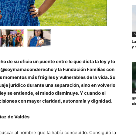
C
La
y 
 de su oficio un puente entre lo que dicta la ley y lo
nta @soymamaconderecho y la Fundación Familias con
 momentos más frágiles y vulnerables de la vida. Su
uaje jurídico durante una separación, sino en volverlo
L
ey se entiende, el miedo disminuye. Y cuando el
In
isiones con mayor claridad, autonomía y dignidad.
ci
Díaz de Valdés
buscar al hombre que la había concebido. Consiguió la