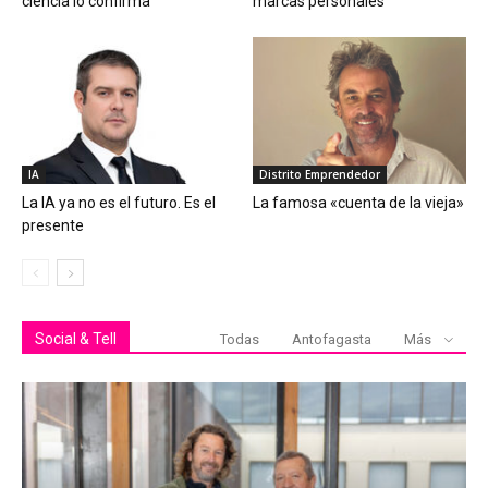
ciencia lo confirma
marcas personales
IA
Distrito Emprendedor
La IA ya no es el futuro. Es el
La famosa «cuenta de la vieja»
presente
Social & Tell
Todas
Antofagasta
Más