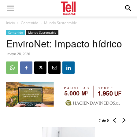
Inicio
Contenido
Mundo Sustentable
Contenido
Mundo Sustentable
EnviroNet: Impacto hídrico
mayo 28, 2026
1
de 6