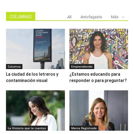
COLUMNAS
All
Antofagasta
Más
Columna
Emprendiendo
La ciudad de los letreros y
¿Estamos educando para
contaminación visual
responder o para preguntar?
La Historia que te cuentas
Marca Registrada