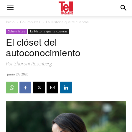
Inicio
Columnistas
La Historia que te cuentas
Columnistas
La Historia que te cuentas
El clóset del
autoconocimiento
Por Sharoni Rosenberg
junio 24, 2026