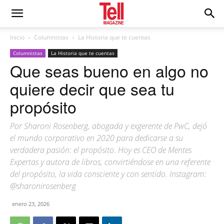
Inicio
Columnistas
La Historia que te cuentas
Columnistas
La Historia que te cuentas
Que seas bueno en algo no
quiere decir que sea tu
propósito
Por Sharoni Rosenberg, abogada y exgerente de PwC, dejó
el mundo corporativo en 2020 para dedicarse a su
verdadera pasión: el propósito. Hoy es CEO de Mentes
Expertas y autora de libros, convirtiéndose en una referente
del propósito, la vida consciente y con sentido. Instagram:
@sharonirosenberg
enero 23, 2026