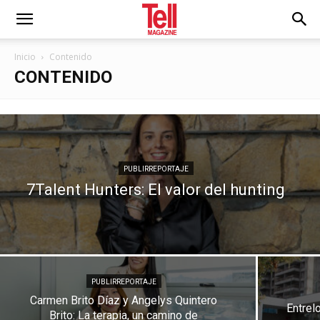
Inicio
Contenido
CONTENIDO
PUBLIRREPORTAJE
7Talent Hunters: El valor del hunting
PUBLIRREPORTAJE
Carmen Brito Díaz y Angelys Quintero
Entrel
Brito: La terapia, un camino de