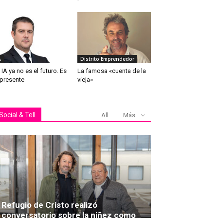
A
Distrito Emprendedor
 IA ya no es el futuro. Es
La famosa «cuenta de la
 presente
vieja»
Social & Tell
All
Más
Refugio de Cristo realizó
conversatorio sobre la niñez como