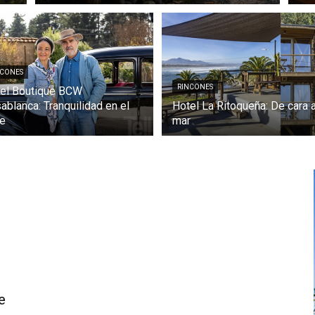
NCONES
RINCONES
el Boutique BCW
ablanca: Tranquilidad en el
Hotel La Ritoqueña: De cara a
le
mar
e