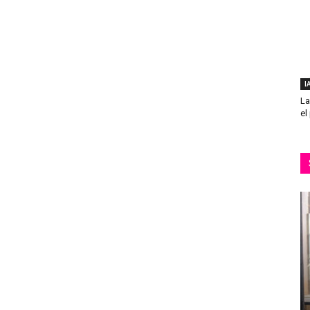
I
La
el