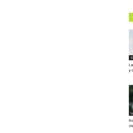
C
La
y 
L
In
ci