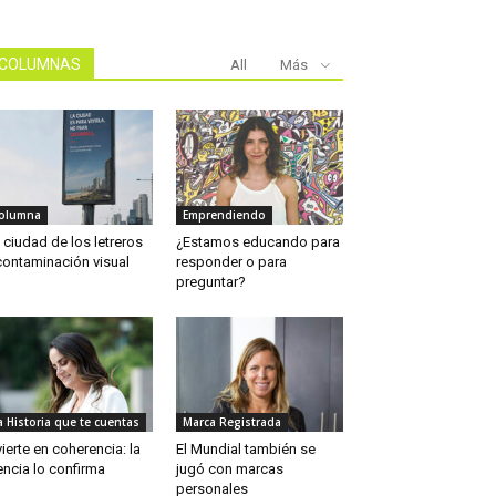
COLUMNAS
All
Más
olumna
Emprendiendo
 ciudad de los letreros
¿Estamos educando para
contaminación visual
responder o para
preguntar?
a Historia que te cuentas
Marca Registrada
vierte en coherencia: la
El Mundial también se
encia lo confirma
jugó con marcas
personales