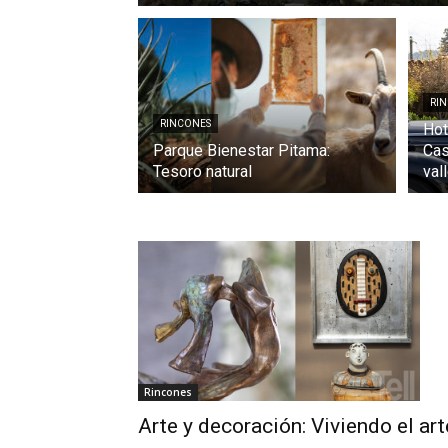
RI
RINCONES
Hot
Parque Bienestar Pitama:
Cas
Tesoro natural
val
Rincones
Arte y decoración: Viviendo el art