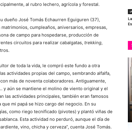
cipalmente, al rubro lechero, agrícola y forestal.
I
La
 su dueño José Tomás Echaurren Eguiguren (37),
Es
a matrimonios, cumpleaños, aniversarios, empresas,
casona de campo para hospedarse, producción de
entes circuitos para realizar cabalgatas,
trekking
,
tros.
ltor de toda la vida, le compró este fundo a otra
 las actividades propias del campo, sembrando alfalfa,
 con más de noventa colaboradores. Antiguamente,
… y aún se mantiene el molino de viento original y el
ran las actividades principales, también eran famosos
a que mi papá se hizo cargo del negocio. En su
s, como riego tecnificado (pivotes) y plantó viñas de
sablanca. Esta actividad no perduró, aunque el día de
rdiente, vino, chicha y cerveza”, cuenta José Tomás.