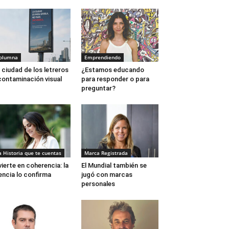
olumna
Emprendiendo
 ciudad de los letreros
¿Estamos educando
contaminación visual
para responder o para
preguntar?
a Historia que te cuentas
Marca Registrada
vierte en coherencia: la
El Mundial también se
encia lo confirma
jugó con marcas
personales