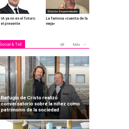
A
Distrito Emprendedor
 IA ya no es el futuro.
La famosa «cuenta de la
 el presente
vieja»
Social & Tell
All
Más
Refugio de Cristo realizó
conversatorio sobre la niñez como
patrimonio de la sociedad