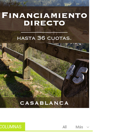
COLUMNAS
All
Más