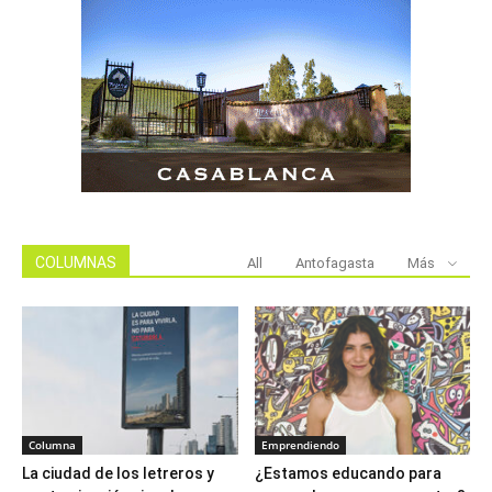
COLUMNAS
All
Antofagasta
Más
Columna
Emprendiendo
La ciudad de los letreros y
¿Estamos educando para