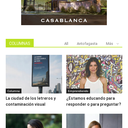
COLUMNAS
All
Antofagasta
Más
Columna
Emprendiendo
La ciudad de los letreros y
¿Estamos educando para
contaminación visual
responder o para preguntar?