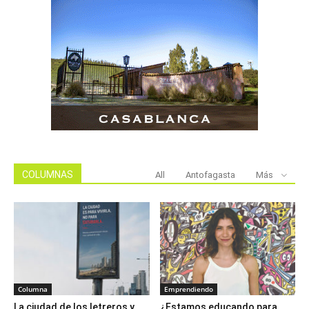
COLUMNAS
All
Antofagasta
Más
Columna
Emprendiendo
La ciudad de los letreros y
¿Estamos educando para