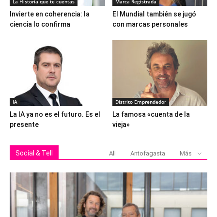
La Historia que te cuentas
Marca Registrada
Invierte en coherencia: la
El Mundial también se jugó
ciencia lo confirma
con marcas personales
IA
Distrito Emprendedor
La IA ya no es el futuro. Es el
La famosa «cuenta de la
presente
vieja»
Social & Tell
All
Antofagasta
Más