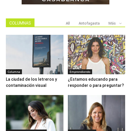
COLUMNAS
All
Antofagasta
Más
Columna
Emprendiendo
La ciudad de los letreros y
¿Estamos educando para
contaminación visual
responder o para preguntar?