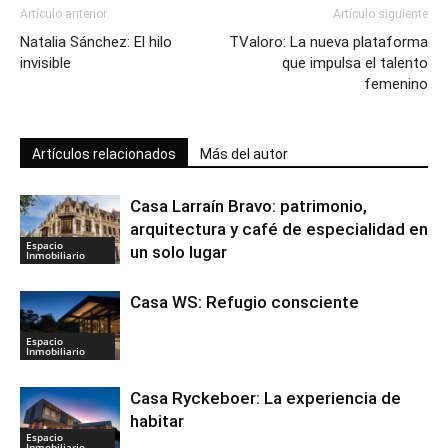
Artículo anterior
Artículo siguiente
Natalia Sánchez: El hilo
TValoro: La nueva plataforma
invisible
que impulsa el talento
femenino
Artículos relacionados
Más del autor
Casa Larraín Bravo: patrimonio,
arquitectura y café de especialidad en
Espacio
un solo lugar
Inmobiliario
Casa WS: Refugio consciente
Espacio
Inmobiliario
Casa Ryckeboer: La experiencia de
habitar
Espacio
Inmobiliario