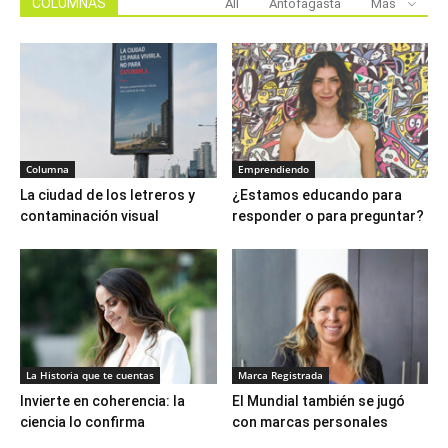
COLUMNAS
All
Antofagasta
Más
Columna
Emprendiendo
La ciudad de los letreros y
¿Estamos educando para
contaminación visual
responder o para preguntar?
La Historia que te cuentas
Marca Registrada
Invierte en coherencia: la
El Mundial también se jugó
ciencia lo confirma
con marcas personales