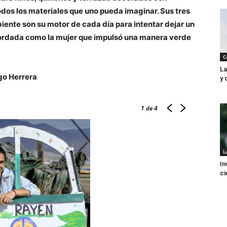
odos los materiales que uno pueda imaginar. Sus tres
biente son su motor de cada día para intentar dejar un
ordada como la mujer que impulsó una manera verde
C
La
go Herrera
y 
1
de 4
L
In
ci