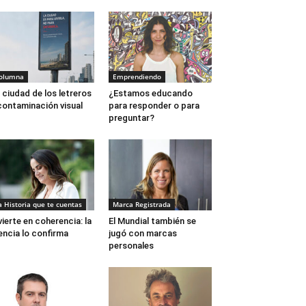
olumna
Emprendiendo
 ciudad de los letreros
¿Estamos educando
contaminación visual
para responder o para
preguntar?
a Historia que te cuentas
Marca Registrada
vierte en coherencia: la
El Mundial también se
encia lo confirma
jugó con marcas
personales