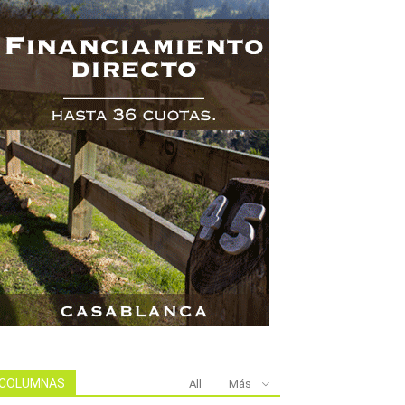
COLUMNAS
All
Más