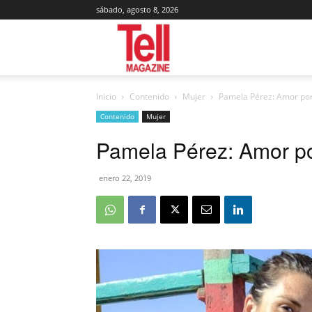
sábado, agosto 8, 2026
Tell
Inicio
Contenido
Mujer
Pamela Pérez: Amor por
Magazine
Contenido
Mujer
Pamela Pérez: Amor po
enero 22, 2019