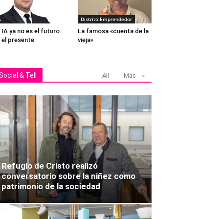
A
Distrito Emprendedor
 IA ya no es el futuro.
La famosa «cuenta de la
 el presente
vieja»
Social & Tell
All
Más
Refugio de Cristo realizó
conversatorio sobre la niñez como
patrimonio de la sociedad