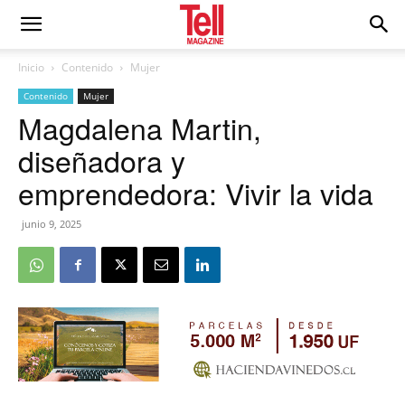
Inicio
Contenido
Mujer
Contenido
Mujer
Magdalena Martin,
diseñadora y
emprendedora: Vivir la vida
junio 9, 2025