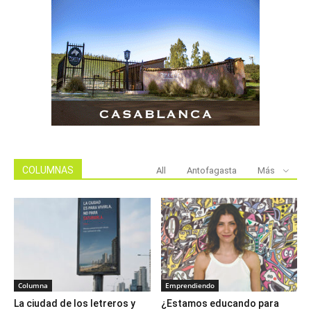
COLUMNAS
All
Antofagasta
Más
Columna
Emprendiendo
La ciudad de los letreros y
¿Estamos educando para