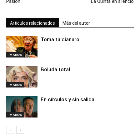
Pasión
La Quinta en silencio
Artículos relacionados
Más del autor
Toma tu cianuro
TV Ahora
Boluda total
TV Ahora
En círculos y sin salida
TV Ahora