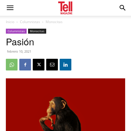
Inicio
Columnistas
Monocitas
Columnistas
Monocitas
Pasión
febrero 10, 2021