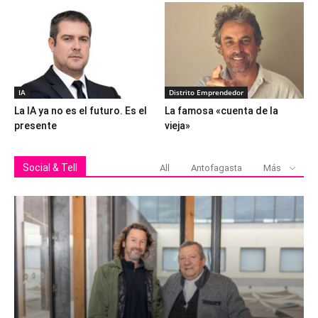
IA
Distrito Emprendedor
La IA ya no es el futuro. Es el
La famosa «cuenta de la
presente
vieja»
Social & Tell
All
Antofagasta
Más