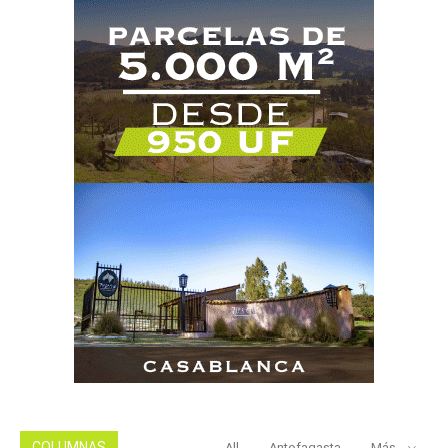
COLUMNAS
All
Antofagasta
Más