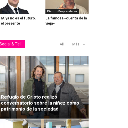
A
Distrito Emprendedor
 IA ya no es el futuro.
La famosa «cuenta de la
 el presente
vieja»
Social & Tell
All
Más
Refugio de Cristo realizó
conversatorio sobre la niñez como
patrimonio de la sociedad