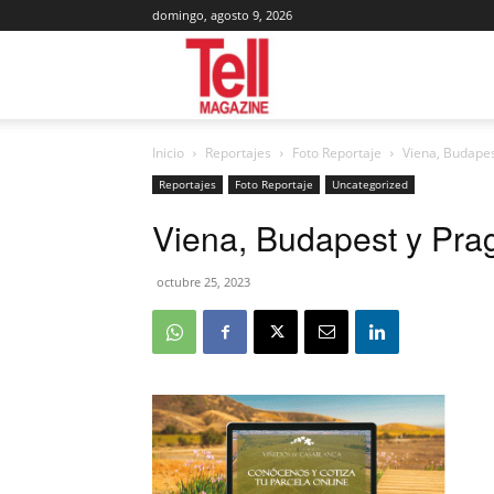
domingo, agosto 9, 2026
Tell
Inicio
Reportajes
Foto Reportaje
Viena, Budapes
Magazine
Reportajes
Foto Reportaje
Uncategorized
Viena, Budapest y Prag
octubre 25, 2023