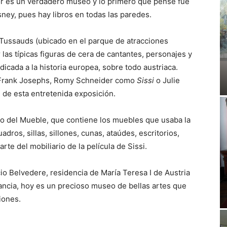
ior es un verdadero museo y lo primero que pensé fue
ney, pues hay libros en todas las paredes.
ussauds (ubicado en el parque de atracciones
as típicas figuras de cera de cantantes, personajes y
icada a la historia europea, sobre todo austriaca.
 Frank Josephs, Romy Schneider como
Sissi
o Julie
 de esta entretenida exposición.
eo del Mueble, que contiene los muebles que usaba la
dros, sillas, sillones, cunas, ataúdes, escritorios,
te del mobiliario de la película de Sissi.
lacio Belvedere, residencia de María Teresa I de Austria
ancia, hoy es un precioso museo de bellas artes que
iones.