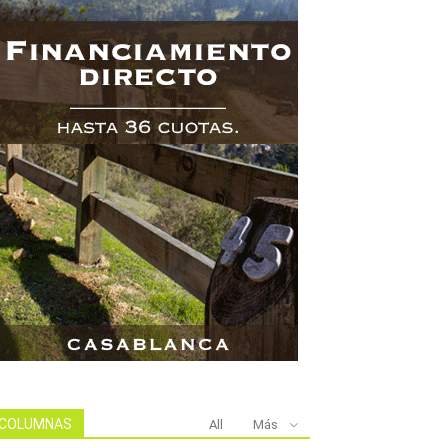
COLUMNAS
All
Más