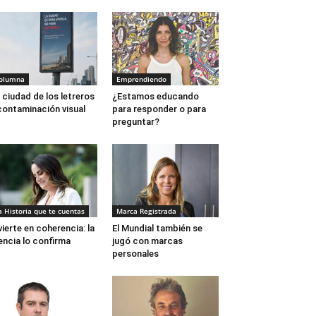
olumna
Emprendiendo
 ciudad de los letreros
¿Estamos educando
contaminación visual
para responder o para
preguntar?
a Historia que te cuentas
Marca Registrada
vierte en coherencia: la
El Mundial también se
encia lo confirma
jugó con marcas
personales