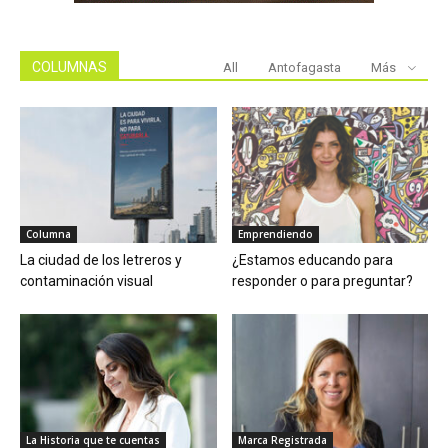
COLUMNAS
All
Antofagasta
Más
Columna
Emprendiendo
La ciudad de los letreros y
¿Estamos educando para
contaminación visual
responder o para preguntar?
La Historia que te cuentas
Marca Registrada