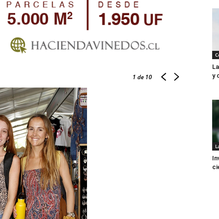
C
La
y 
1
de 10
L
In
ci