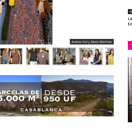
I
La
Es
Andrea Vial y Maite Martínez