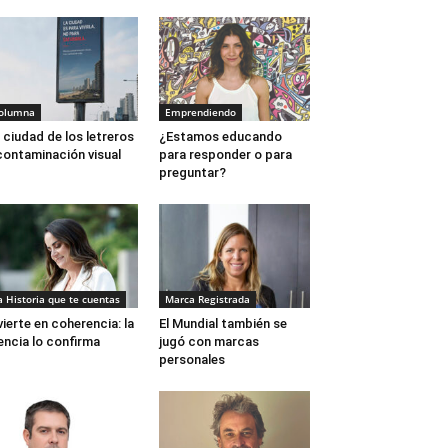
olumna
Emprendiendo
 ciudad de los letreros
¿Estamos educando
contaminación visual
para responder o para
preguntar?
a Historia que te cuentas
Marca Registrada
vierte en coherencia: la
El Mundial también se
encia lo confirma
jugó con marcas
personales