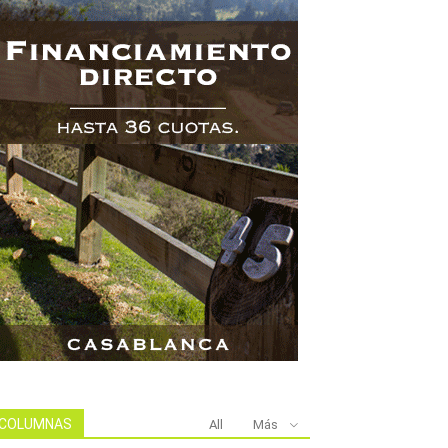
COLUMNAS
All
Más