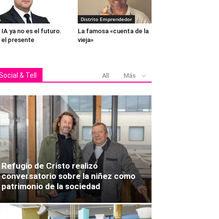
A
Distrito Emprendedor
 IA ya no es el futuro.
La famosa «cuenta de la
 el presente
vieja»
Ma
Social & Tell
All
Más
Refugio de Cristo realizó
conversatorio sobre la niñez como
patrimonio de la sociedad