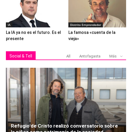
IA
Distrito Emprendedor
La IA ya no es el futuro. Es el
La famosa «cuenta de la
presente
vieja»
Social & Tell
All
Antofagasta
Más
Refugio de Cristo realizó conversatorio sobre
la niñez como patrimonio de la sociedad