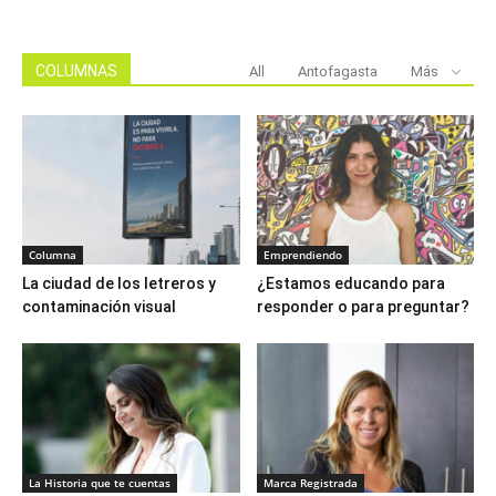
COLUMNAS
All
Antofagasta
Más
Columna
Emprendiendo
La ciudad de los letreros y
¿Estamos educando para
contaminación visual
responder o para preguntar?
La Historia que te cuentas
Marca Registrada