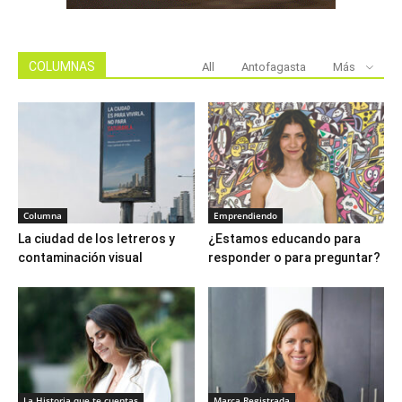
COLUMNAS
All
Antofagasta
Más
Columna
Emprendiendo
La ciudad de los letreros y
¿Estamos educando para
contaminación visual
responder o para preguntar?
La Historia que te cuentas
Marca Registrada