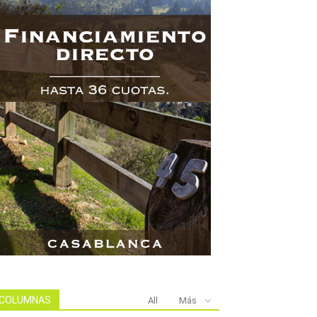
COLUMNAS
All
Más