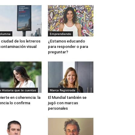
olumna
Emprendiendo
 ciudad de los letreros
¿Estamos educando
contaminación visual
para responder o para
preguntar?
a Historia que te cuentas
Marca Registrada
vierte en coherencia: la
El Mundial también se
encia lo confirma
jugó con marcas
personales