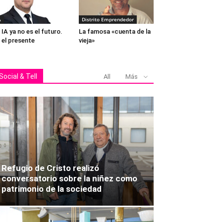
A
Distrito Emprendedor
 IA ya no es el futuro.
La famosa «cuenta de la
 el presente
vieja»
Social & Tell
All
Más
Refugio de Cristo realizó
conversatorio sobre la niñez como
patrimonio de la sociedad