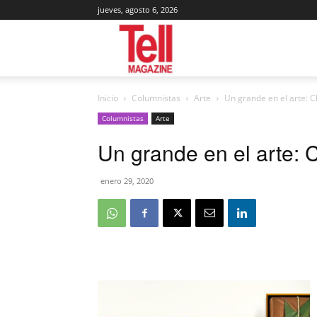
jueves, agosto 6, 2026
Tell
Inicio
Columnistas
Arte
Un grande en el arte: C
Magazine
Columnistas
Arte
Un grande en el arte: 
enero 29, 2020