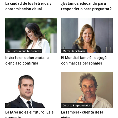
La ciudad de los letreros y
¿Estamos educando para
contaminación visual
responder o para preguntar?
La Historia que te cuentas
Marca Registrada
Invierte en coherencia: la
El Mundial también se jugó
ciencia lo confirma
con marcas personales
IA
Distrito Emprendedor
La IA ya no es el futuro. Es el
La famosa «cuenta de la
presente
vieja»