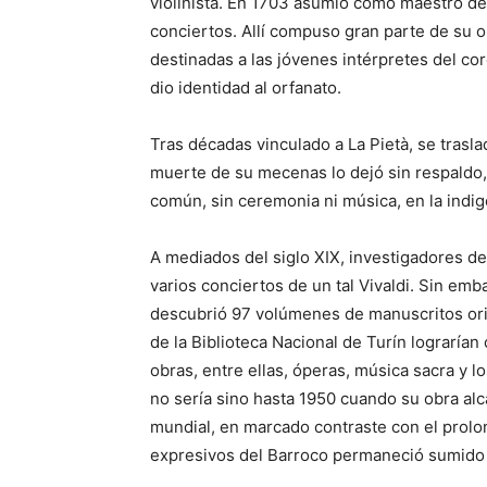
violinista. En 1703 asumió como maestro de 
conciertos. Allí compuso gran parte de su
destinadas a las jóvenes intérpretes del cor
dio identidad al orfanato.
Tras décadas vinculado a La Pietà, se trasla
muerte de su mecenas lo dejó sin respaldo,
común, sin ceremonia ni música, en la indig
A mediados del siglo XIX, investigadores de
varios conciertos de un tal Vivaldi. Sin emb
descubrió 97 volúmenes de manuscritos orig
de la Biblioteca Nacional de Turín lograrí
obras, entre ellas, óperas, música sacra y 
no sería sino hasta 1950 cuando su obra alc
mundial, en marcado contraste con el prol
expresivos del Barroco permaneció sumido d