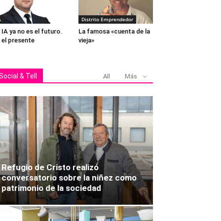
A
Distrito Emprendedor
 IA ya no es el futuro.
La famosa «cuenta de la
 el presente
vieja»
Social & Tell
All
Más
Refugio de Cristo realizó
conversatorio sobre la niñez como
patrimonio de la sociedad