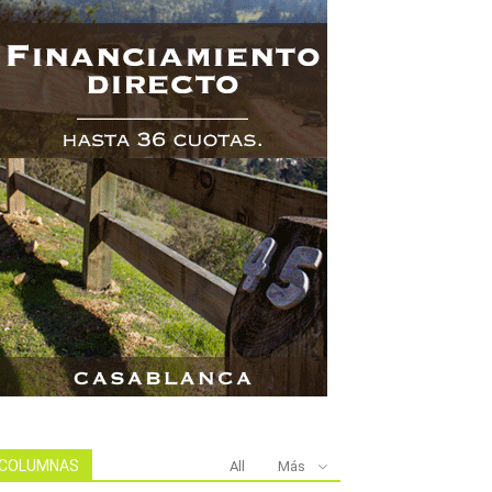
COLUMNAS
All
Más