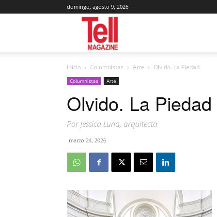
domingo, agosto 9, 2026
Tell
Inicio
Columnistas
Arte
Olvido. La Piedad
Magazine
Columnistas
Arte
Olvido. La Piedad
Por Jessica Luna, arquitecta
marzo 24, 2026