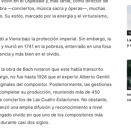
violín en el Ospedale y, más tarde, como director de
 obra —conciertos, música sacra y óperas—, muchas
o. Su estilo, marcado por la energía y el virtuosismo,
C
dó a Viena bajo la protección imperial. Sin embargo, la
La
y 
 y murió en 1741 en la pobreza, enterrado en una fosa
encia y más bien en el olvido.
 la obra de Bach notaron que este había transcrito
argo, no fue hasta 1926 que el experto Alberto Gentili
inales del compositor. Posteriormente, las gestiones
L
an completar su producción, reuniendo más de 450
In
los conciertos de
Las Cuatro Estaciones
. No obstante,
ci
anzó una amplia difusión y reconocimiento a nivel
ongado olvido en que uno de los compositores más
urante casi dos siglos.