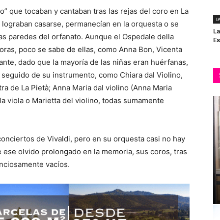
oro” que tocaban y cantaban tras las rejas del coro en La
I
no lograban casarse, permanecían en la orquesta o se
La
as paredes del orfanato. Aunque el Ospedale della
Es
toras, poco se sabe de ellas, como Anna Bon, Vicenta
tante, dado que la mayoría de las niñas eran huérfanas,
 seguido de su instrumento, como Chiara dal Violino,
ra de La Pietà; Anna Maria dal violino (Anna Maria
lla viola o Marietta del violino, todas sumamente
conciertos de Vivaldi, pero en su orquesta casi no hay
 ese olvido prolongado en la memoria, sus coros, tras
enciosamente vacíos.