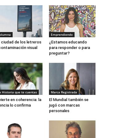
olumna
Emprendiendo
 ciudad de los letreros
¿Estamos educando
contaminación visual
para responder o para
preguntar?
a Historia que te cuentas
Marca Registrada
vierte en coherencia: la
El Mundial también se
encia lo confirma
jugó con marcas
personales