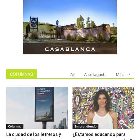
COLUMNAS
All
Antofagasta
Más
Columna
Emprendiendo
La ciudad de los letreros y
¿Estamos educando para