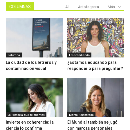
COLUMNAS
All
Antofagasta
Más
Columna
Emprendiendo
La ciudad de los letreros y
¿Estamos educando para
contaminación visual
responder o para preguntar?
La Historia que te cuentas
Marca Registrada
Invierte en coherencia: la
El Mundial también se jugó
ciencia lo confirma
con marcas personales