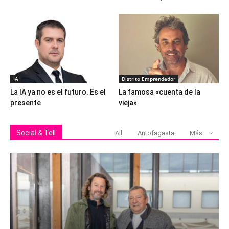
IA
Distrito Emprendedor
La IA ya no es el futuro. Es el
La famosa «cuenta de la
presente
vieja»
Social & Tell
All
Antofagasta
Más