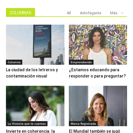
COLUMNAS
All
Antofagasta
Más
Columna
Emprendiendo
La ciudad de los letreros y
¿Estamos educando para
contaminación visual
responder o para preguntar?
La Historia que te cuentas
Marca Registrada
Invierte en coherencia: la
El Mundial también se jugó