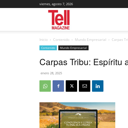
viernes, agosto 7, 2026
Tell
Inicio
Contenido
Mundo Empresarial
Carpas Tri
Magazine
Contenido
Mundo Empresarial
Carpas Tribu: Espíritu 
enero 28, 2025