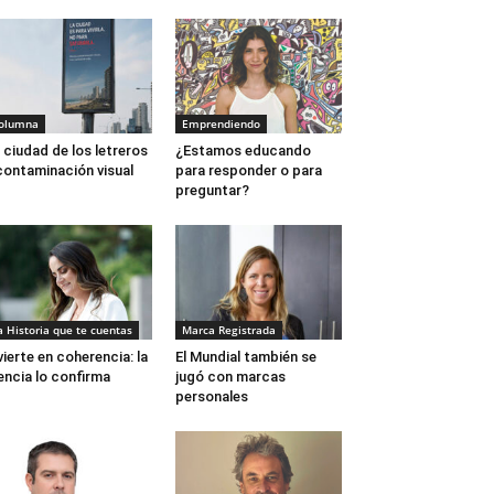
olumna
Emprendiendo
 ciudad de los letreros
¿Estamos educando
contaminación visual
para responder o para
preguntar?
a Historia que te cuentas
Marca Registrada
vierte en coherencia: la
El Mundial también se
encia lo confirma
jugó con marcas
personales