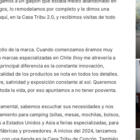
llegamos a un galpón que estaba medio abandonado en
migos, lo remodelamos por completo y le dimos una
uí, en la Casa Tribu 2.0, y recibimos visitas de todo
ollo de la marca. Cuando comenzamos éramos muy
 marcas especializadas en Chile (hoy me atrevería a
principal diferencia es la constante innovación,
alidad de los productos se nota en todos los detalles.
e, salinidad y exposición constante al sol. Queremos
oda la vida, por eso apuntamos a no tener posventa.
ndamental, sabemos escuchar sus necesidades y nos
miento para camping (sillas, mesas, mochilas, bolsos,
os a Estados Unidos y Asia a ferias especializadas, para
 fábricas y proveedores. A inicios del 2024, lanzamos
con una tienda en la Casa Tribu de Concón. También