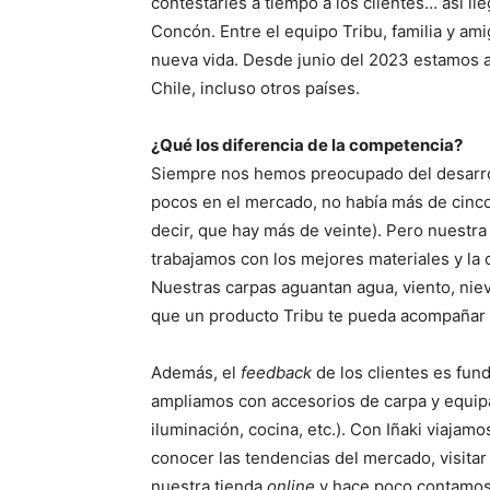
contestarles a tiempo a los clientes… así 
Concón. Entre el equipo Tribu, familia y a
nueva vida. Desde junio del 2023 estamos aq
Chile, incluso otros países.
¿Qué los diferencia de la competencia?
Siempre nos hemos preocupado del desarr
pocos en el mercado, no había más de cinco
decir, que hay más de veinte). Pero nuestra 
trabajamos con los mejores materiales y la c
Nuestras carpas aguantan agua, viento, niev
que un producto Tribu te pueda acompañar t
Además, el
feedback
de los clientes es fu
ampliamos con accesorios de carpa y equipa
iluminación, cocina, etc.). Con Iñaki viajam
conocer las tendencias del mercado, visitar
nuestra tienda
online
y hace poco contamos 