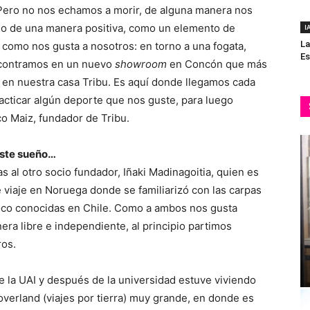
. Pero no nos echamos a morir, de alguna manera nos
ego de una manera positiva, como un elemento de
I
La
os como nos gusta a nosotros: en torno a una fogata,
Es
ncontramos en un nuevo
showroom
en Concón que más
o en nuestra casa Tribu. Es aquí donde llegamos cada
acticar algún deporte que nos guste, para luego
co Maiz, fundador de Tribu.
este sueño…
as al otro socio fundador, Iñaki Madinagoitia, quien es
e viaje en Noruega donde se familiarizó con las carpas
oco conocidas en Chile. Como a ambos nos gusta
nera libre e independiente, al principio partimos
ros.
 de la UAI y después de la universidad estuve viviendo
 overland (viajes por tierra) muy grande, en donde es