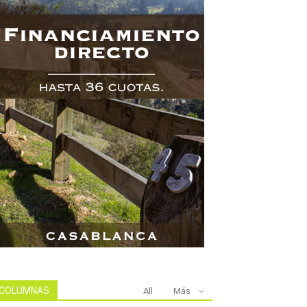
COLUMNAS
All
Más