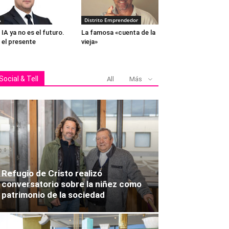
A
Distrito Emprendedor
 IA ya no es el futuro.
La famosa «cuenta de la
 el presente
vieja»
Social & Tell
All
Más
Refugio de Cristo realizó
conversatorio sobre la niñez como
patrimonio de la sociedad