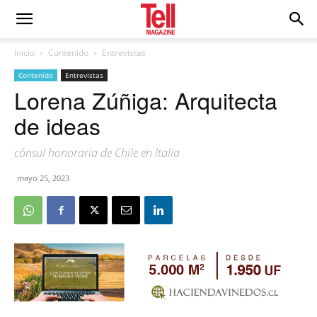
Inicio
Contenido
Entrevistas
Contenido
Entrevistas
Lorena Zúñiga: Arquitecta
de ideas
cónsul honoraria de Chile en Italia
mayo 25, 2023