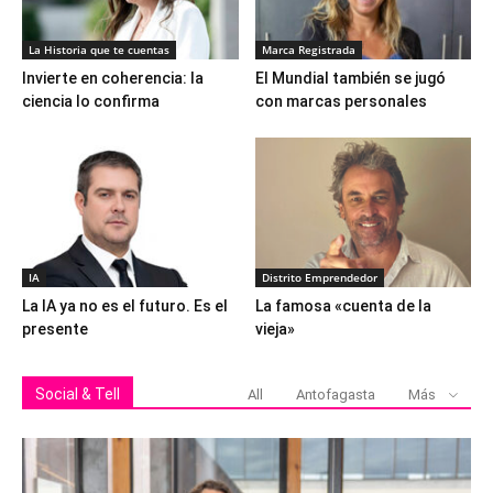
La Historia que te cuentas
Marca Registrada
Invierte en coherencia: la
El Mundial también se jugó
ciencia lo confirma
con marcas personales
IA
Distrito Emprendedor
La IA ya no es el futuro. Es el
La famosa «cuenta de la
presente
vieja»
Social & Tell
All
Antofagasta
Más