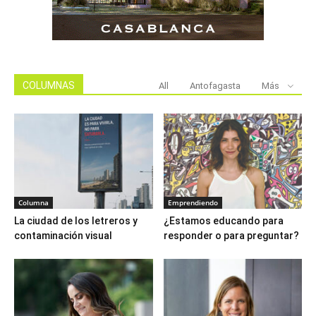
COLUMNAS
All
Antofagasta
Más
Columna
Emprendiendo
La ciudad de los letreros y
¿Estamos educando para
contaminación visual
responder o para preguntar?