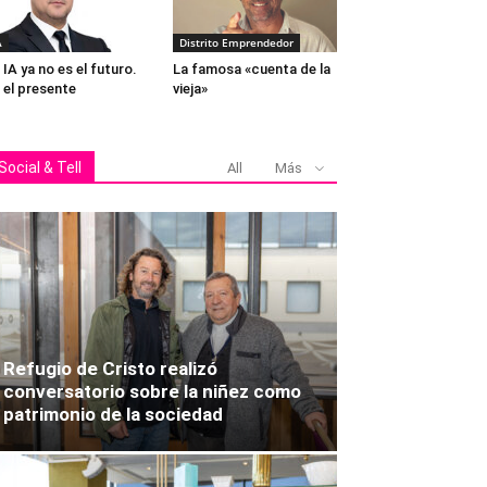
A
Distrito Emprendedor
 IA ya no es el futuro.
La famosa «cuenta de la
 el presente
vieja»
Social & Tell
All
Más
Refugio de Cristo realizó
conversatorio sobre la niñez como
patrimonio de la sociedad