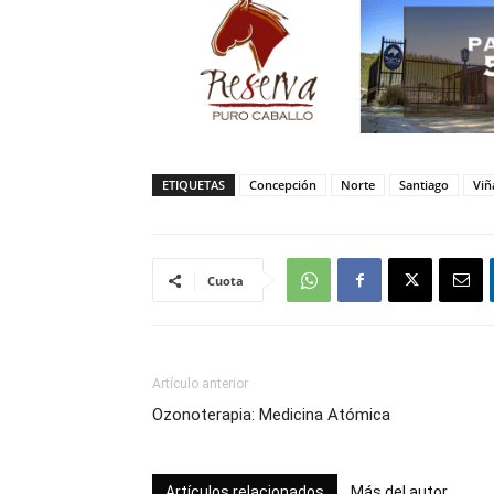
ETIQUETAS
Concepción
Norte
Santiago
Viñ
Cuota
Artículo anterior
Ozonoterapia: Medicina Atómica
Artículos relacionados
Más del autor