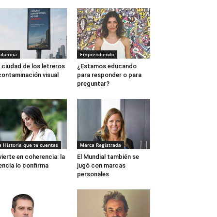
olumna
Emprendiendo
 ciudad de los letreros
¿Estamos educando
contaminación visual
para responder o para
preguntar?
a Historia que te cuentas
Marca Registrada
vierte en coherencia: la
El Mundial también se
encia lo confirma
jugó con marcas
personales