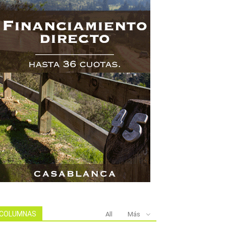
COLUMNAS
All
Más