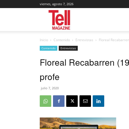
viernes, agosto 7, 2026
Tell
Inicio
Contenido
Entrevistas
Floreal Recabarre
Magazine
Contenido
Entrevistas
Floreal Recabarren (1
profe
julio 7, 2020