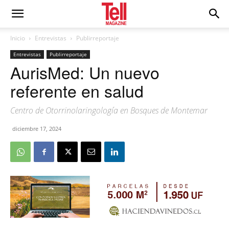
Inicio
Entrevistas
Publirreportaje
Entrevistas
Publirreportaje
AurisMed: Un nuevo
referente en salud
Centro de Otorrinolaringología en Bosques de Montemar
diciembre 17, 2024