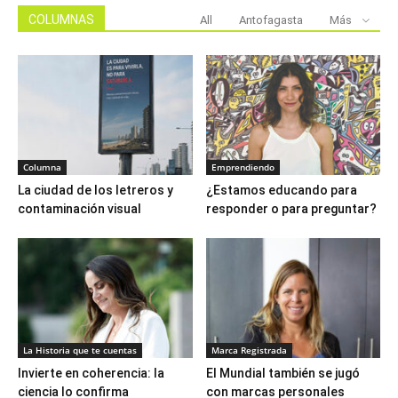
COLUMNAS
All
Antofagasta
Más
Columna
Emprendiendo
La ciudad de los letreros y
¿Estamos educando para
contaminación visual
responder o para preguntar?
La Historia que te cuentas
Marca Registrada
Invierte en coherencia: la
El Mundial también se jugó
ciencia lo confirma
con marcas personales