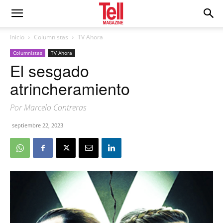
Inicio
Columnistas
TV Ahora
Columnistas
TV Ahora
El sesgado
atrincheramiento
Por Marcelo Contreras
septiembre 22, 2023