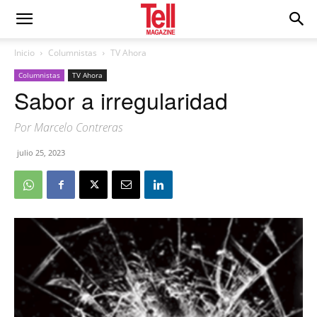
Inicio
Columnistas
TV Ahora
Columnistas
TV Ahora
Sabor a irregularidad
Por Marcelo Contreras
julio 25, 2023