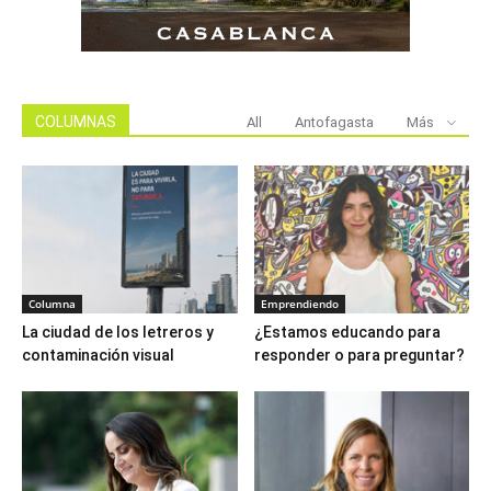
COLUMNAS
All
Antofagasta
Más
Columna
Emprendiendo
La ciudad de los letreros y
¿Estamos educando para
contaminación visual
responder o para preguntar?