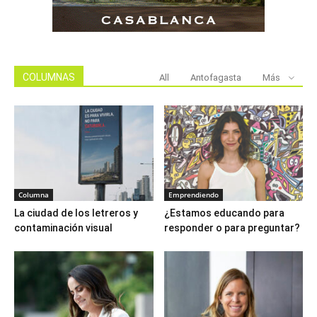
COLUMNAS
All
Antofagasta
Más
Columna
Emprendiendo
La ciudad de los letreros y
¿Estamos educando para
contaminación visual
responder o para preguntar?