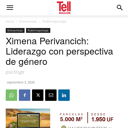
Inicio
Entrevistas
Publirreportaje
Entrevistas
Publirreportaje
Ximena Perivancich:
Liderazgo con perspectiva
de género
psicóloga
septiembre 3, 2020