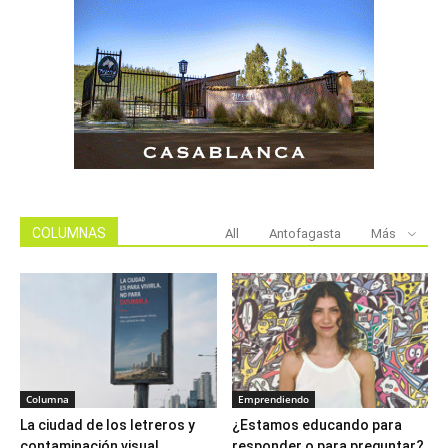
COLUMNAS
All
Antofagasta
Más
Columna
Emprendiendo
La ciudad de los letreros y
¿Estamos educando para
contaminación visual
responder o para preguntar?