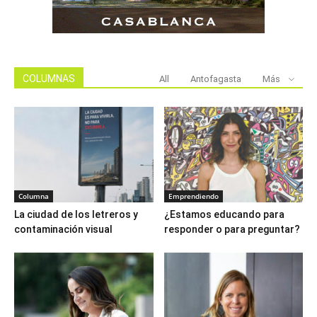
COLUMNAS
All
Antofagasta
Más
Columna
Emprendiendo
La ciudad de los letreros y
¿Estamos educando para
contaminación visual
responder o para preguntar?