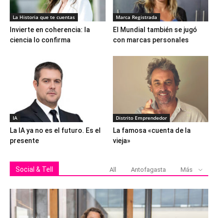
La Historia que te cuentas
Marca Registrada
Invierte en coherencia: la
El Mundial también se jugó
ciencia lo confirma
con marcas personales
IA
Distrito Emprendedor
La IA ya no es el futuro. Es el
La famosa «cuenta de la
presente
vieja»
Social & Tell
All
Antofagasta
Más