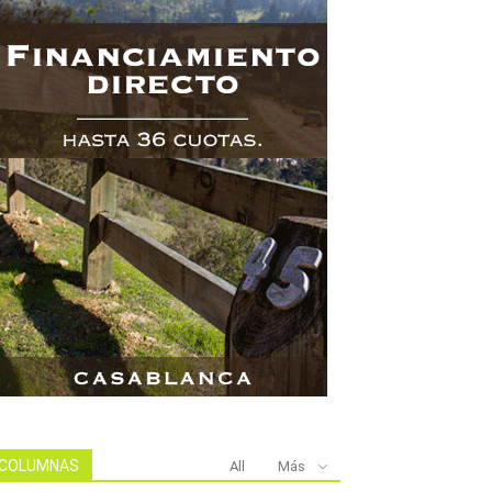
COLUMNAS
All
Más