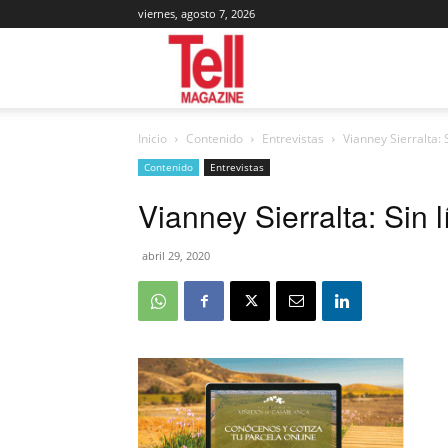
viernes, agosto 7, 2026
Tell
Inicio
Contenido
Entrevistas
Vianney Sierralta: 
Magazine
Contenido
Entrevistas
Vianney Sierralta: Sin l
abril 29, 2020