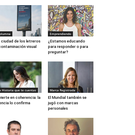
olumna
Emprendiendo
 ciudad de los letreros
¿Estamos educando
contaminación visual
para responder o para
preguntar?
a Historia que te cuentas
Marca Registrada
vierte en coherencia: la
El Mundial también se
encia lo confirma
jugó con marcas
personales