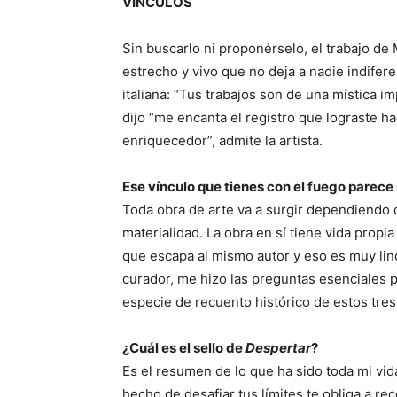
VÍNCULOS
Sin buscarlo ni proponérselo, el trabajo de 
estrecho y vivo que no deja a nadie indifer
italiana: “Tus trabajos son de una mística 
dijo “me encanta el registro que lograste hac
enriquecedor”, admite la artista.
Ese vínculo que tienes con el fuego parece 
Toda obra de arte va a surgir dependiendo d
materialidad. La obra en sí tiene vida prop
que escapa al mismo autor y eso es muy li
curador, me hizo las preguntas esenciales 
especie de recuento histórico de estos tre
¿Cuál es el sello de
Despertar
?
Es el resumen de lo que ha sido toda mi vida
hecho de desafiar tus límites te obliga a re