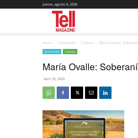
jueves, agosto 6, 2026
Tell
Inicio
Contenido
Cultura
María Ovalle: Soberan
Magazine
Contenido
Cultura
María Ovalle: Soberan
abril 29, 2020