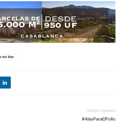
a del Mar
Artículo siguiente
#AlasParaElPollo