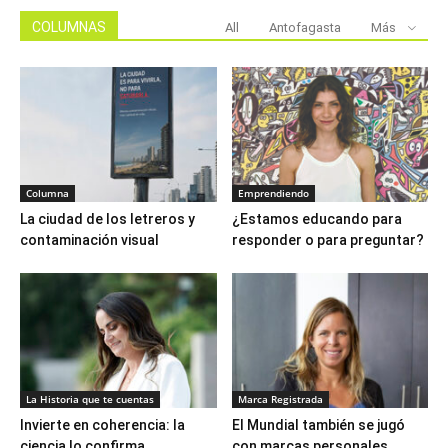
COLUMNAS
All
Antofagasta
Más
Columna
Emprendiendo
La ciudad de los letreros y
¿Estamos educando para
contaminación visual
responder o para preguntar?
La Historia que te cuentas
Marca Registrada
Invierte en coherencia: la
El Mundial también se jugó
ciencia lo confirma
con marcas personales