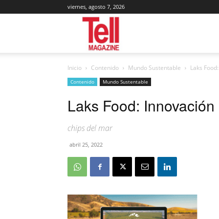
viernes, agosto 7, 2026
Tell
Inicio
Contenido
Mundo Sustentable
Laks Food:
Magazine
Contenido
Mundo Sustentable
Laks Food: Innovación 
chips del mar
abril 25, 2022