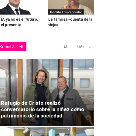
A
Distrito Emprendedor
 IA ya no es el futuro.
La famosa «cuenta de la
 el presente
vieja»
Social & Tell
All
Más
Refugio de Cristo realizó
conversatorio sobre la niñez como
patrimonio de la sociedad