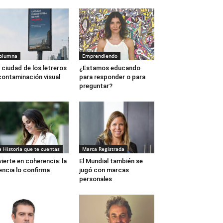
olumna
Emprendiendo
 ciudad de los letreros
¿Estamos educando
contaminación visual
para responder o para
preguntar?
a Historia que te cuentas
Marca Registrada
vierte en coherencia: la
El Mundial también se
encia lo confirma
jugó con marcas
personales