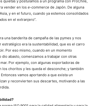
os quietas y postulamos a un programa con ProChile,
ra vender en los
e-commerce
de Japón. De alguna
Asia, y en el futuro, cuando ya estemos consolidados
os en el extranjero”.
era una banderita de campaña de las pymes y nos
r estratégico era la sustentabilidad, que es el carro
bir. Por eso mismo, cuando en un momento
o dio abasto, comenzamos a trabajar con otras
 mar. Por ejemplo, con algunas exportadoras de
 los choritos y les queda el desconche; y también
 Entonces vamos aportando a que exista un
zan y reconvierten sus descartes, motivando a las
rdida.
bilidad?
norma ISO 9001 para la calidad alimentaria y para la