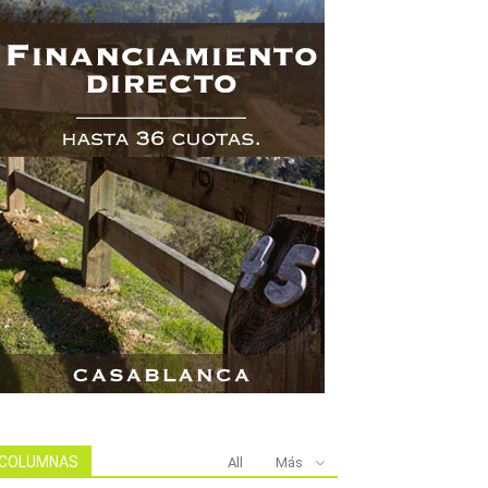
COLUMNAS
All
Más