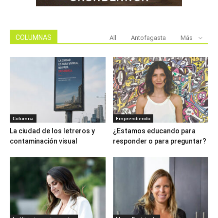
COLUMNAS
All
Antofagasta
Más
Columna
Emprendiendo
La ciudad de los letreros y
¿Estamos educando para
contaminación visual
responder o para preguntar?