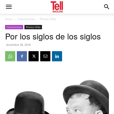
Inicio
Columnistas
Presta Oído
Columnistas
Presta Oído
Por los siglos de los siglos
diciembre 30, 2018