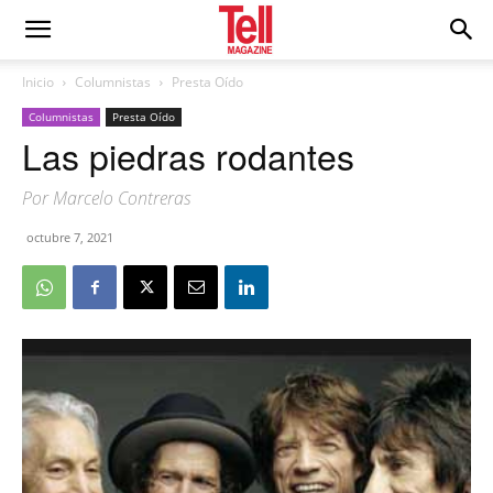
Inicio
Columnistas
Presta Oído
Columnistas
Presta Oído
Las piedras rodantes
Por Marcelo Contreras
octubre 7, 2021