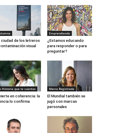
olumna
Emprendiendo
 ciudad de los letreros
¿Estamos educando
contaminación visual
para responder o para
preguntar?
a Historia que te cuentas
Marca Registrada
vierte en coherencia: la
El Mundial también se
encia lo confirma
jugó con marcas
personales