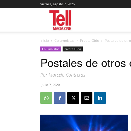
viernes, agosto 7, 2026
Tell
Inicio
Columnistas
Presta Oído
Postales de otro
Magazine
Columnistas
Presta Oído
Postales de otros 
Por Marcelo Contreras
julio 7, 2020