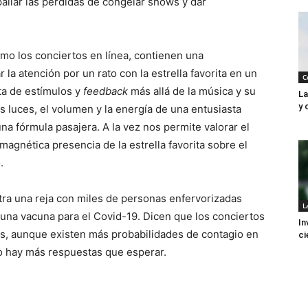
aliar las pérdidas de congelar shows y dar
omo los conciertos en línea, contienen una
 la atención por un rato con la estrella favorita en un
C
ta de estímulos y
feedback
más allá de la música y su
La
y 
s luces, el volumen y la energía de una entusiasta
 fórmula pasajera. A la vez nos permite valorar el
magnética presencia de la estrella favorita sobre el
.
tra una reja con miles de personas enfervorizadas
L
 una vacuna para el Covid-19. Dicen que los conciertos
In
isis, aunque existen más probabilidades de contagio en
ci
o hay más respuestas que esperar.