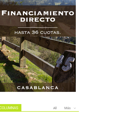
COLUMNAS
All
Más