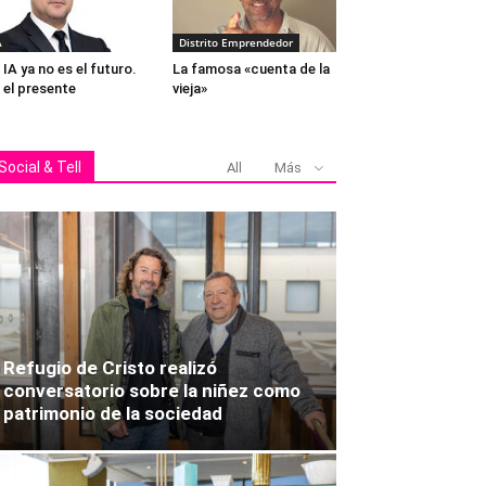
A
Distrito Emprendedor
 IA ya no es el futuro.
La famosa «cuenta de la
 el presente
vieja»
Social & Tell
All
Más
Refugio de Cristo realizó
conversatorio sobre la niñez como
patrimonio de la sociedad