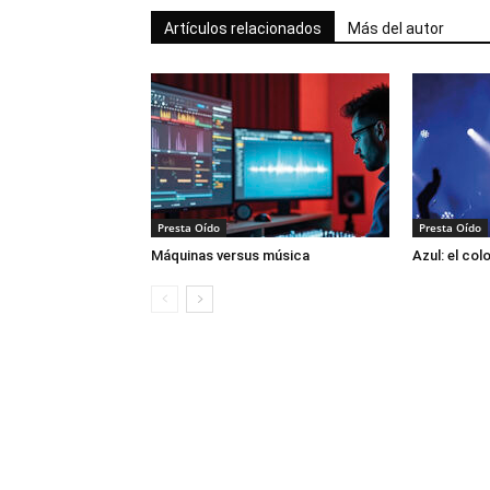
Artículos relacionados
Más del autor
Presta Oído
Presta Oído
Máquinas versus música
Azul: el col